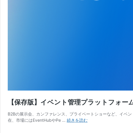
【保存版】イベント管理プラットフォーム
B2Bの展示会、カンファレンス、プライベートショーなど、イベ
【保
在、市場にはEventHubやPe …
続きを読む
存
版】