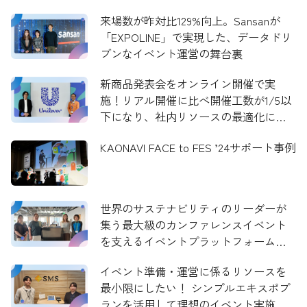
来場数が昨対比129%向上。Sansanが
「EXPOLINE」で実現した、データドリ
ブンなイベント運営の舞台裏
新商品発表会をオンライン開催で実
施！リアル開催に比べ開催工数が1/5以
下になり、社内リソースの最適化に寄
与
KAONAVI FACE to FES ’24サポート事例
世界のサステナビリティのリーダーが
集う最大級のカンファレンスイベント
を支えるイベントプラットフォーム！
70を超える講演の決済を含むチケット
イベント準備・運営に係るリソースを
管理を実現
最小限にしたい！ シンプルエキスポプ
ランを活用して理想のイベント実施を