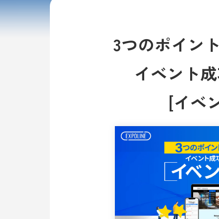
3つのポイン
​イベント
​[イベ