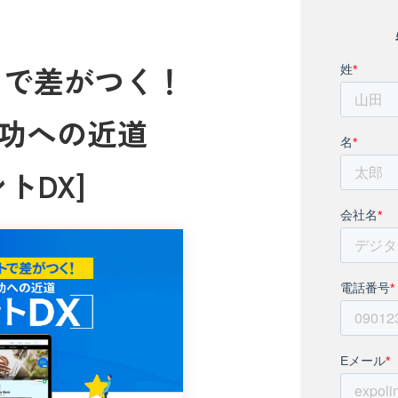
トで差がつく！
成功への近道
ントDX]