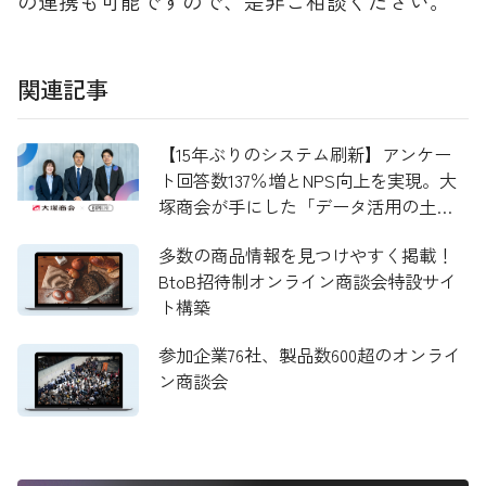
の連携も可能ですので、是非ご相談ください。
関連記事
【15年ぶりのシステム刷新】アンケー
ト回答数137％増とNPS向上を実現。大
塚商会が手にした「データ活用の土
台」と次なる挑戦
多数の商品情報を見つけやすく掲載！
BtoB招待制オンライン商談会特設サイ
ト構築
参加企業76社、製品数600超のオンライ
ン商談会