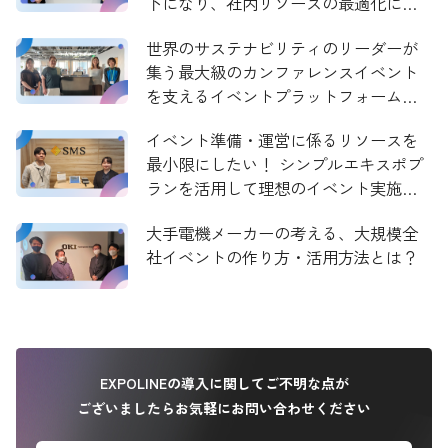
下になり、社内リソースの最適化に寄
与
世界のサステナビリティのリーダーが
集う最大級のカンファレンスイベント
を支えるイベントプラットフォーム！
70を超える講演の決済を含むチケット
イベント準備・運営に係るリソースを
管理を実現
最小限にしたい！ シンプルエキスポプ
ランを活用して理想のイベント実施を
実現した方法とは
大手電機メーカーの考える、大規模全
社イベントの作り方・活用方法とは？
EXPOLINEの導入に関してご不明な点が
ございましたらお気軽にお問い合わせください